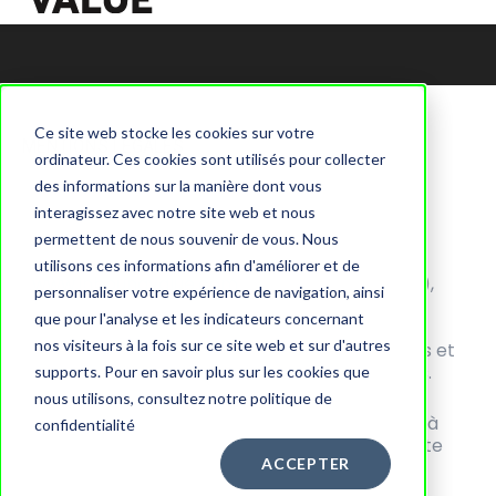
Ce site web stocke les cookies sur votre
MENTIONS LÉGALES
ordinateur. Ces cookies sont utilisés pour collecter
des informations sur la manière dont vous
interagissez avec notre site web et nous
permettent de nous souvenir de vous. Nous
En accédant au site internet
utilisons ces informations afin d'améliorer et de
>
www.inboundvalue.com
< (le «
Site Internet
»),
personnaliser votre expérience de navigation, ainsi
vous acceptez connaitre et comprendre les
que pour l'analyse et les indicateurs concernant
mentions légales qui y figurent ainsi que les
nos visiteurs à la fois sur ce site web et sur d'autres
conditions d’utilisation mentionnées ci-dessous et
déclarez y adhérer et en respecter les termes.
supports. Pour en savoir plus sur les cookies que
nous utilisons, consultez notre politique de
Les présents mentions et termes s’appliquent à
confidentialité
toute connexion au Site Internet et depuis le Site
ACCEPTER
Internet, en ce inclus par l’emploi des cookies.