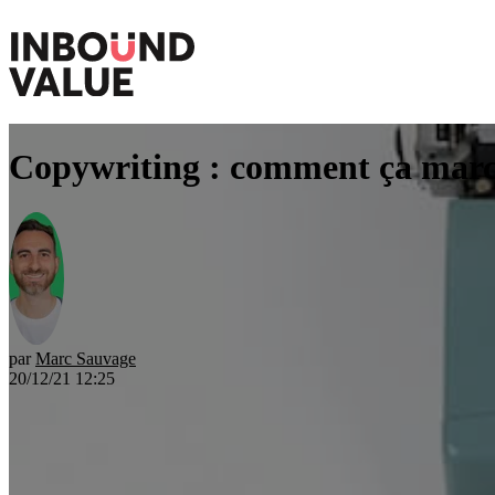
Copywriting : comment ça marc
par
Marc Sauvage
20/12/21 12:25