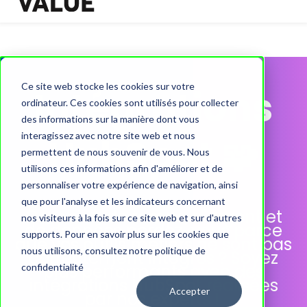
Ce site web stocke les cookies sur votre
Intégrations
ordinateur. Ces cookies sont utilisés pour collecter
des informations sur la manière dont vous
interagissez avec notre site web et nous
HubSpot 🧩
permettent de nous souvenir de vous. Nous
utilisons ces informations afin d'améliorer et de
personnaliser votre expérience de navigation, ainsi
que pour l'analyse et les indicateurs concernant
Combien de temps, d'argent et
nos visiteurs à la fois sur ce site web et sur d'autres
de données perdez-vous parce
supports. Pour en savoir plus sur les cookies que
que vos outils métiers ne sont pas
nous utilisons, consultez notre politique de
correctement intégrés ? Soyez
plus performants avec des
confidentialité
intégrations HubSpot réalisées
Accepter
par nos experts !